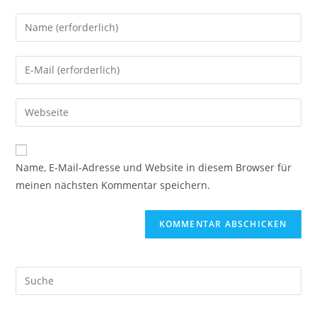
Gib
deinen
Namen
Gib
oder
deine
Benutzernamen
E-
Gib
zum
Mail-
deine
Kommentieren
Adresse
Website-
ein
zum
URL
Name, E-Mail-Adresse und Website in diesem Browser für
Kommentieren
ein
meinen nächsten Kommentar speichern.
ein
(optional)
Search
this
website