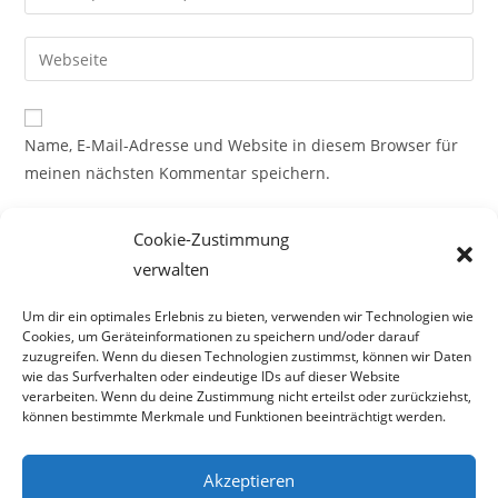
deine
Benutzernamen
E-
Gib
zum
Mail-
deine
Kommentieren
Adresse
Website-
ein
zum
URL
Name, E-Mail-Adresse und Website in diesem Browser für
Kommentieren
ein
meinen nächsten Kommentar speichern.
ein
(optional)
Cookie-Zustimmung
verwalten
Um dir ein optimales Erlebnis zu bieten, verwenden wir Technologien wie
Cookies, um Geräteinformationen zu speichern und/oder darauf
zuzugreifen. Wenn du diesen Technologien zustimmst, können wir Daten
wie das Surfverhalten oder eindeutige IDs auf dieser Website
verarbeiten. Wenn du deine Zustimmung nicht erteilst oder zurückziehst,
können bestimmte Merkmale und Funktionen beeinträchtigt werden.
Akzeptieren