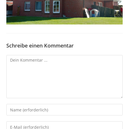
Schreibe einen Kommentar
Kommentieren
Gib
deinen
Namen
Gib
oder